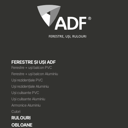
FERESTRE ȘI UȘI ADF
Ferestre + uși balcon PVC
Ferestre + uși balcon Aluminiu
Uși rezidențiale PVC
Uși rezidențiale Aluminiu
Uși culisante PVC
Uși culisante Aluminiu
Armonice Aluminiu
Culori
RULOURI
OBLOANE