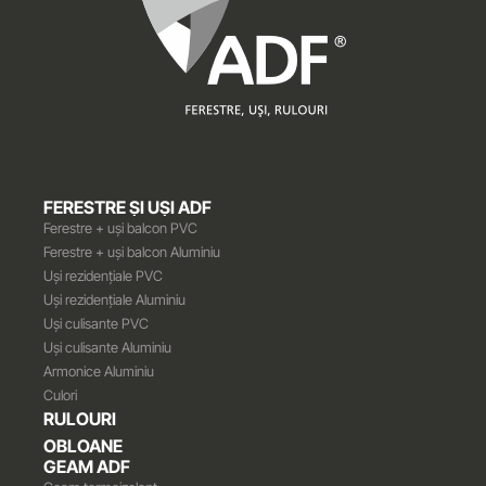
FERESTRE ȘI UȘI ADF
Ferestre + uși balcon PVC
Ferestre + uși balcon Aluminiu
Uși rezidențiale PVC
Uși rezidențiale Aluminiu
Uși culisante PVC
Uși culisante Aluminiu
Armonice Aluminiu
Culori
RULOURI
OBLOANE
GEAM ADF