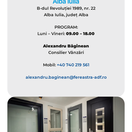
Alba Iulia
B-dul Revoluției 1989, nr. 22
Alba Iulia, județ Alba
PROGRAM:
Luni – Vineri:
09.00 – 18.00
Alexandru Băginean
Consilier Vânzări
Mobil:
+40 740 219 561
alexandru.baginean@fereastra-adf.ro