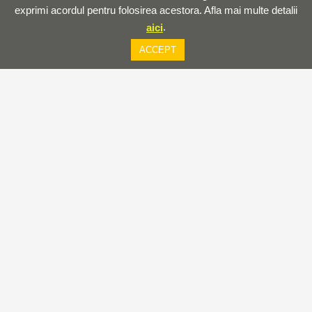
exprimi acordul pentru folosirea acestora. Afla mai multe detalii
.
aici
fiecărei piețe pe care activăm, atât intern cât și
ACCEPT
extern;
Oferta noastră de produs este într-o dinamică
permanentă, implementând cu succes cele mai noi
soluții verificate;