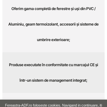
Oferim gama completă de ferestre și uși din PVC /
Aluminiu, geam termoizolant, accesorii și sisteme de
umbrire exterioare;
Produse executate în conformitate cu marcajul CE și
într-un sistem de management integrat;
Ne-am adaptat gama de produse cerințelor specifice
Fereastra-ADF.ro foloseste cookies. Navigand in continuare, iti