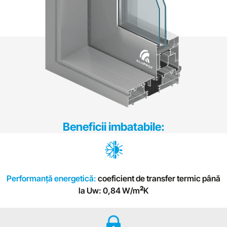
Beneficii imbatabile:
Performanță energetică:
coeficient de transfer termic până
2
la Uw: 0,84 W/m
K