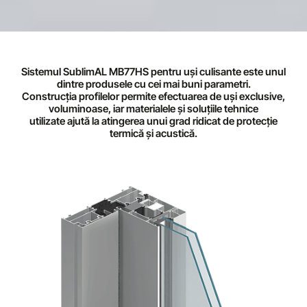
Ușile
Sistemul SublimAL MB77HS pentru uși culisante este unul
Culisante
dintre produsele cu cei mai buni parametri.
Construcţia profilelor permite efectuarea de uși exclusive,
voluminoase, iar materialele și soluțiile tehnice
utilizate ajută la atingerea unui grad ridicat de protecție
termică și acustică.
SublimAL MB77HS