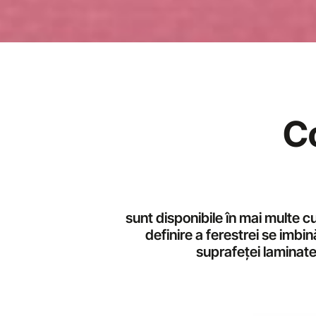
Glafuri
Interioare și exterioare
C
sunt disponibile în mai multe cu
definire a ferestrei se imbin
suprafeței laminate 