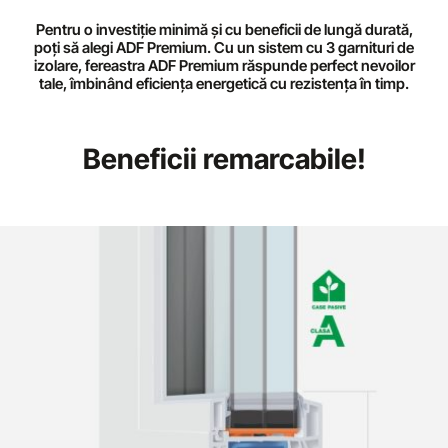
ADF Premium
Pentru o investiție minimă și cu beneficii de lungă durată,
poți să alegi ADF Premium. Cu un sistem cu 3 garnituri de
Eficiență și durabilitate premium!
izolare, fereastra ADF Premium răspunde perfect nevoilor
tale, îmbinând eficiența energetică cu rezistența în timp.
Beneficii remarcabile!