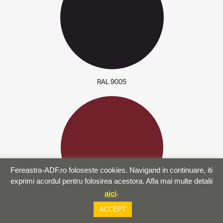
RAL 9005
Fereastra-ADF.ro foloseste cookies. Navigand in continuare, iti
exprimi acordul pentru folosirea acestora. Afla mai multe detalii
.
aici
ACCEPT
RAL 3004