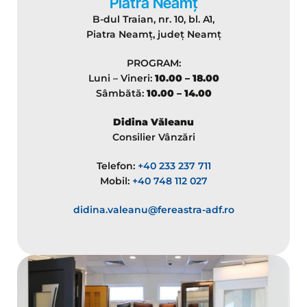
Piatra Neamț
B-dul Traian, nr. 10, bl. A1,
Piatra Neamț, județ Neamț
PROGRAM:
Luni – Vineri:
10.00 – 18.00
Sâmbătă:
10.00 – 14.00
Didina Văleanu
Consilier Vânzări
Telefon:
+40 233 237 711
Mobil:
+40 748 112 027
didina.valeanu@fereastra-adf.ro