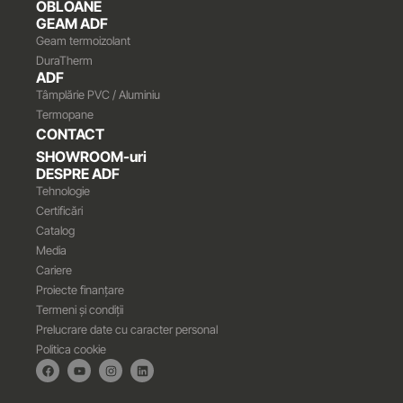
OBLOANE
GEAM ADF
Geam termoizolant
DuraTherm
ADF
Tâmplărie PVC / Aluminiu
Termopane
CONTACT
SHOWROOM-uri
DESPRE ADF
Tehnologie
Certificări
Catalog
Media
Cariere
Proiecte finanțare
Termeni și condiții
Prelucrare date cu caracter personal
Politica cookie