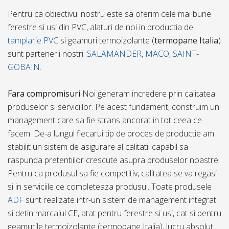
Pentru ca obiectivul nostru este sa oferim cele mai bune
ferestre si usi din PVC, alaturi de noi in productia de
tamplarie PVC
si geamuri termoizolante (
termopane Italia
)
sunt partenerii nostri:
SALAMANDER
,
MACO
,
SAINT-
GOBAIN
.
Fara compromisuri
Noi generam incredere prin calitatea
produselor si serviciilor. Pe acest fundament, construim un
management care sa fie strans ancorat in tot ceea ce
facem. De-a lungul fiecarui tip de proces de productie am
stabilit un sistem de asigurare al calitatii capabil sa
raspunda pretentiilor crescute asupra produselor noastre.
Pentru ca produsul sa fie competitiv, calitatea se va regasi
si in serviciile ce completeaza produsul. Toate produsele
ADF
sunt realizate intr-un sistem de management integrat
si detin marcajul CE, atat pentru ferestre si usi, cat si pentru
geamurile termoizolante (termopane Italia), lucru absolut