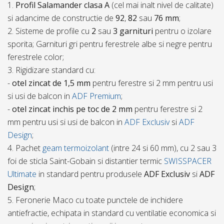
1.
Profil Salamander clasa A
(cel mai inalt nivel de calitate)
si adancime de constructie de
92
,
82
sau
76 mm
;
2. Sisteme de profile cu
2
sau
3 garnituri
pentru o izolare
sporita; Garnituri gri pentru ferestrele albe si negre pentru
ferestrele color;
3. Rigidizare standard cu:
-
otel zincat de 1,5 mm
pentru ferestre si 2 mm pentru usi
si usi de balcon in
ADF Premium
;
-
otel zincat inchis pe toc de 2 mm
pentru ferestre si 2
mm pentru usi si usi de balcon in
ADF Exclusiv
si
ADF
Design
;
4. Pachet
geam termoizolant
(intre 24 si 60 mm), cu 2 sau 3
foi de sticla Saint-Gobain si distantier termic
SWISSPACER
Ultimate
in standard pentru produsele
ADF Exclusiv
si
ADF
Design
;
5. Feronerie Maco cu toate punctele de inchidere
antiefractie, echipata in standard cu ventilatie economica si