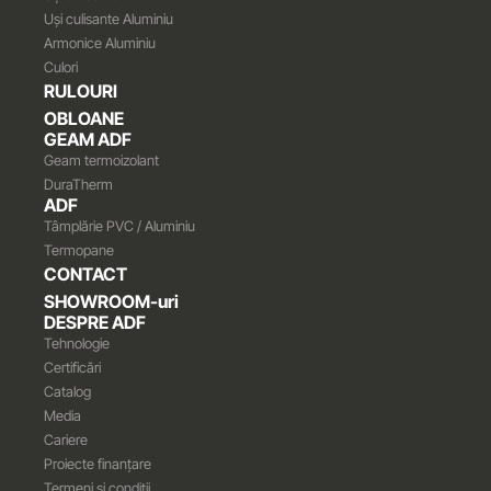
Uși culisante Aluminiu
Armonice Aluminiu
Culori
RULOURI
OBLOANE
GEAM ADF
Geam termoizolant
DuraTherm
ADF
Tâmplărie PVC / Aluminiu
Termopane
CONTACT
SHOWROOM-uri
DESPRE ADF
Tehnologie
Certificări
Catalog
Media
Cariere
Proiecte finanțare
Termeni și condiții