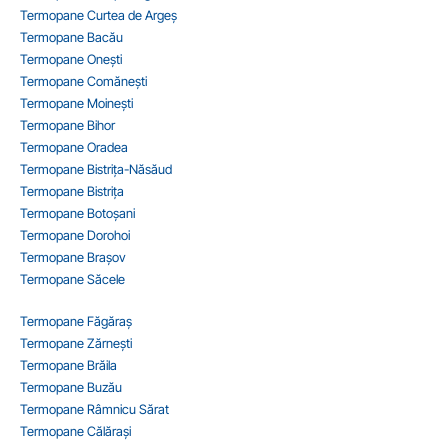
Termopane Curtea de Argeș
Termopane Bacău
Termopane Onești
Termopane Comănești
Termopane Moinești
Termopane Bihor
Termopane Oradea
Termopane Bistrița-Năsăud
Termopane Bistrița
Termopane Botoșani
Termopane Dorohoi
Termopane Brașov
Termopane Săcele
Termopane Făgăraș
Termopane Zărnești
Termopane Brăila
Termopane Buzău
Termopane Râmnicu Sărat
Termopane Călărași