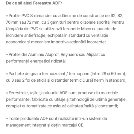
De ce să alegi Fereastra ADF:
• Profile PVC Salamander cu adâncime de construcție de 92, 82,
76 mm sau 72 mm, cu 3 garnituri pentru o izolare sporită; Pentru
tâmplăria din PVC se utilizează feronerie Maco cu puncte de
închidere antiefracție, echipată în standard cu ventilație
economica și mecanism împotriva acționării incorecte;
• Profile din Aluminiu Aluprof, Reynaers sau Aliplast cu
performanță energetică ridicată;
• Pachete de geam termoizolant / termopane (între 28 și 60 mm),
cu 3 sau 2 foi de sticlă și distanțier termic DuraTherm în standard;
• Ferestrele, ușile și rulourile ADF sunt produse din materiale
performante, fabricate cu utilaje și tehnologii de ultimă generație,
complet automatizate ce asigură calitatea înaltă și constantă;
• Toate produsele ADF sunt realizate într-un sistem de
management integrat și dețin marcajul CE;