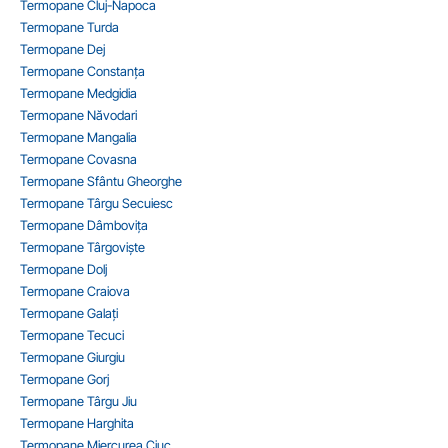
Termopane Cluj-Napoca
Termopane Turda
Termopane Dej
Termopane Constanța
Termopane Medgidia
Termopane Năvodari
Termopane Mangalia
Termopane Covasna
Termopane Sfântu Gheorghe
Termopane Târgu Secuiesc
Termopane Dâmbovița
Termopane Târgoviște
Termopane Dolj
Termopane Craiova
Termopane Galați
Termopane Tecuci
Termopane Giurgiu
Termopane Gorj
Termopane Târgu Jiu
Termopane Harghita
Termopane Miercurea Ciuc