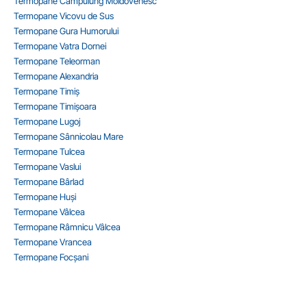
Termopane Câmpulung Moldovenesc
Termopane Vicovu de Sus
Termopane Gura Humorului
Termopane Vatra Dornei
Termopane Teleorman
Termopane Alexandria
Termopane Timiș
Termopane Timișoara
Termopane Lugoj
Termopane Sânnicolau Mare
Termopane Tulcea
Termopane Vaslui
Termopane Bârlad
Termopane Huși
Termopane Vâlcea
Termopane Râmnicu Vâlcea
Termopane Vrancea
Termopane Focșani