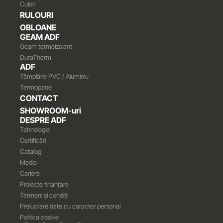
Culori
RULOURI
OBLOANE
GEAM ADF
Geam termoizolant
DuraTherm
ADF
Tâmplărie PVC / Aluminiu
Termopane
CONTACT
SHOWROOM-uri
DESPRE ADF
Tehnologie
Certificări
Catalog
Media
Cariere
Proiecte finanțare
Termeni și condiții
Prelucrare date cu caracter personal
Politica cookie