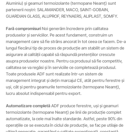
Aluminiu) și geamuri termoizolante (termopane Neamț) sunt
partenerii noștri: SALAMANDER, MACO, SAINT-GOBAIN,
GUARDIAN GLASS, ALUPROF, REYNAERS, ALIPLAST, SOMFY.
Fară compromisuri
Noi generăm încredere prin calitatea
produselor și serviciilor. Pe acest fundament, construim un
management care să fie strâns ancorat în tot ceea ce facem. De-a
lungul fiecărui tip de proces de producție am stabilit un sistem de
asigurare al calității capabil să răspundă pretențiilor crescute
asupra produselor noastre. Pentru ca produsul să fie competitiv,
calitatea se va regăsi și în serviciile ce completează produsul.
Toate produsele ADF sunt realizate într-un sistem de
management integrat și dețin marcajul CE, atât pentru ferestre și
uși, cât și pentru geamurile termoizolante (termopane Neamț),
lucru absolut indispensabil pentru export.
Automatizare completă
ADF produce ferestre, uși și geamuri
termoizolante (termopane Neamț) pe linii de producție complet
automatizate, la cele mai înalte standarde. Astfel, peste 90% din
operațiile ce se executa în ciclul de producție, se fac pe utilaje de
ultimă generație, garantând o calitate excepțională, constantă.