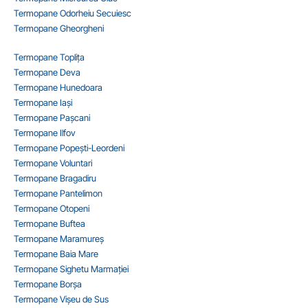
Termopane Odorheiu Secuiesc
Termopane Gheorgheni
Termopane Toplița
Termopane Deva
Termopane Hunedoara
Termopane Iași
Termopane Pașcani
Termopane Ilfov
Termopane Popești-Leordeni
Termopane Voluntari
Termopane Bragadiru
Termopane Pantelimon
Termopane Otopeni
Termopane Buftea
Termopane Maramureș
Termopane Baia Mare
Termopane Sighetu Marmației
Termopane Borșa
Termopane Vișeu de Sus