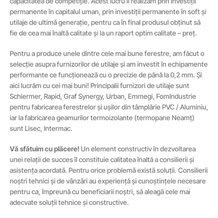
capacitatea de competiție. Acest lucru îl realizăm prin investiții
permanente în capitalul uman, prin investiții permanente în soft și
utilaje de ultimă generație, pentru ca în final produsul obținut să
fie de cea mai înaltă calitate și la un raport optim calitate – preț.
Pentru a produce unele dintre cele mai bune ferestre, am făcut o
selecție asupra furnizorilor de utilaje și am investit în echipamente
performante ce funcționează cu o precizie de până la 0,2 mm. Și
aici lucrăm cu cei mai buni! Principalii furnizori de utilaje sunt
Schiermer, Rapid, Graf Synergy, Urban, Emmegi, FomIndustrie
pentru fabricarea ferestrelor și ușilor din tâmplărie PVC / Aluminiu,
iar la fabricarea geamurilor termoizolante (termopane Neamț)
sunt Lisec, Intermac.
Vă sfătuim cu plăcere!
Un element constructiv în dezvoltarea
unei relații de succes îl constituie calitatea înaltă a consilierii și
asistența acordată. Pentru orice problemă există soluții. Consilierii
noștri tehnici și de vânzări au experiență și cunoștințele necesare
pentru ca, împreună cu beneficiarii noștri, să aleagă cele mai
adecvate soluții tehnice și constructive.