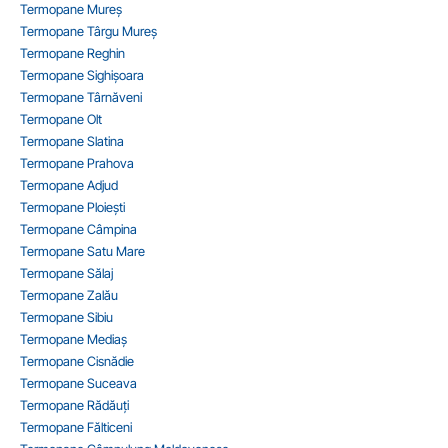
Termopane Mureș
Termopane Târgu Mureș
Termopane Reghin
Termopane Sighișoara
Termopane Târnăveni
Termopane Olt
Termopane Slatina
Termopane Prahova
Termopane Adjud
Termopane Ploiești
Termopane Câmpina
Termopane Satu Mare
Termopane Sălaj
Termopane Zalău
Termopane Sibiu
Termopane Mediaș
Termopane Cisnădie
Termopane Suceava
Termopane Rădăuți
Termopane Fălticeni