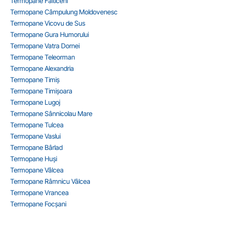
Termopane Fălticeni
Termopane Câmpulung Moldovenesc
Termopane Vicovu de Sus
Termopane Gura Humorului
Termopane Vatra Dornei
Termopane Teleorman
Termopane Alexandria
Termopane Timiș
Termopane Timișoara
Termopane Lugoj
Termopane Sânnicolau Mare
Termopane Tulcea
Termopane Vaslui
Termopane Bârlad
Termopane Huși
Termopane Vâlcea
Termopane Râmnicu Vâlcea
Termopane Vrancea
Termopane Focșani