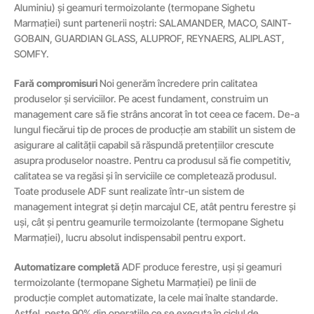
Aluminiu) și geamuri termoizolante (termopane Sighetu
Marmației) sunt partenerii noștri: SALAMANDER, MACO, SAINT-
GOBAIN, GUARDIAN GLASS, ALUPROF, REYNAERS, ALIPLAST,
SOMFY.
Fară compromisuri
Noi generăm încredere prin calitatea
produselor și serviciilor. Pe acest fundament, construim un
management care să fie strâns ancorat în tot ceea ce facem. De-a
lungul fiecărui tip de proces de producție am stabilit un sistem de
asigurare al calității capabil să răspundă pretențiilor crescute
asupra produselor noastre. Pentru ca produsul să fie competitiv,
calitatea se va regăsi și în serviciile ce completează produsul.
Toate produsele ADF sunt realizate într-un sistem de
management integrat și dețin marcajul CE, atât pentru ferestre și
uși, cât și pentru geamurile termoizolante (termopane Sighetu
Marmației), lucru absolut indispensabil pentru export.
Automatizare completă
ADF produce ferestre, uși și geamuri
termoizolante (termopane Sighetu Marmației) pe linii de
producție complet automatizate, la cele mai înalte standarde.
Astfel, peste 90% din operațiile ce se executa în ciclul de