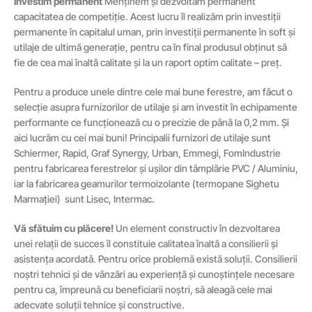
Investim permanent
Menținem și dezvoltăm permanent
capacitatea de competiție. Acest lucru îl realizăm prin investiții
permanente în capitalul uman, prin investiții permanente în soft și
utilaje de ultimă generație, pentru ca în final produsul obținut să
fie de cea mai înaltă calitate și la un raport optim calitate – preț.
Pentru a produce unele dintre cele mai bune ferestre, am făcut o
selecție asupra furnizorilor de utilaje și am investit în echipamente
performante ce funcționează cu o precizie de până la 0,2 mm. Și
aici lucrăm cu cei mai buni! Principalii furnizori de utilaje sunt
Schiermer, Rapid, Graf Synergy, Urban, Emmegi, FomIndustrie
pentru fabricarea ferestrelor și ușilor din tâmplărie PVC / Aluminiu,
iar la fabricarea geamurilor termoizolante (termopane Sighetu
Marmației) sunt Lisec, Intermac.
Vă sfătuim cu plăcere!
Un element constructiv în dezvoltarea
unei relații de succes îl constituie calitatea înaltă a consilierii și
asistența acordată. Pentru orice problemă există soluții. Consilierii
noștri tehnici și de vânzări au experiență și cunoștințele necesare
pentru ca, împreună cu beneficiarii noștri, să aleagă cele mai
adecvate soluții tehnice și constructive.