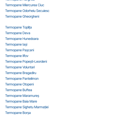
Termopane Miercurea Ciuc
Termopane Odorheiu Secuiesc
Termopane Gheorgheni
Termopane Toplița
Termopane Deva
Termopane Hunedoara
Termopane Iași
Termopane Pașcani
Termopane Ilfov
Termopane Popești-Leordeni
Termopane Voluntari
Termopane Bragadiru
Termopane Pantelimon
Termopane Otopeni
Termopane Buftea
Termopane Maramureș
Termopane Baia Mare
Termopane Sighetu Marmației
Termopane Borșa