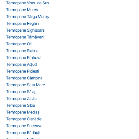
Termopane Vișeu de Sus
Termopane Mureș
Termopane Târgu Mureș
Termopane Reghin
Termopane Sighișoara
Termopane Târnăveni
Termopane Olt
Termopane Slatina
Termopane Prahova
Termopane Adjud
Termopane Ploiești
Termopane Câmpina
Termopane Satu Mare
Termopane Sălaj
Termopane Zalău
Termopane Sibiu
Termopane Mediaș
Termopane Cisnădie
Termopane Suceava
Termopane Rădăuți