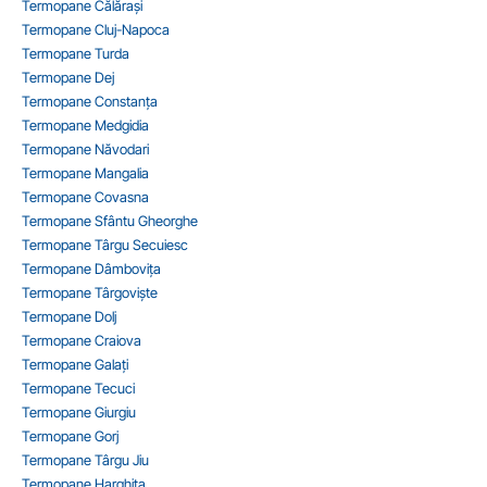
Termopane Călărași
Termopane Cluj-Napoca
Termopane Turda
Termopane Dej
Termopane Constanța
Termopane Medgidia
Termopane Năvodari
Termopane Mangalia
Termopane Covasna
Termopane Sfântu Gheorghe
Termopane Târgu Secuiesc
Termopane Dâmbovița
Termopane Târgoviște
Termopane Dolj
Termopane Craiova
Termopane Galați
Termopane Tecuci
Termopane Giurgiu
Termopane Gorj
Termopane Târgu Jiu
Termopane Harghita