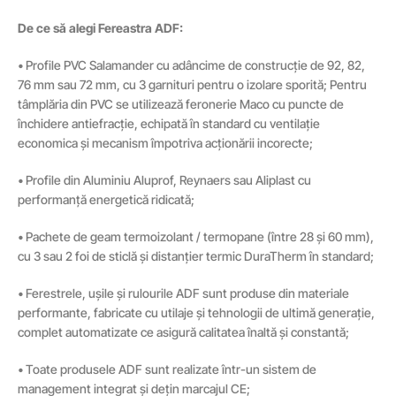
De ce să alegi Fereastra ADF:
• Profile PVC Salamander cu adâncime de construcție de 92, 82,
76 mm sau 72 mm, cu 3 garnituri pentru o izolare sporită; Pentru
tâmplăria din PVC se utilizează feronerie Maco cu puncte de
închidere antiefracție, echipată în standard cu ventilație
economica și mecanism împotriva acționării incorecte;
• Profile din Aluminiu Aluprof, Reynaers sau Aliplast cu
performanță energetică ridicată;
• Pachete de geam termoizolant / termopane (între 28 și 60 mm),
cu 3 sau 2 foi de sticlă și distanțier termic DuraTherm în standard;
• Ferestrele, ușile și rulourile ADF sunt produse din materiale
performante, fabricate cu utilaje și tehnologii de ultimă generație,
complet automatizate ce asigură calitatea înaltă și constantă;
• Toate produsele ADF sunt realizate într-un sistem de
management integrat și dețin marcajul CE;