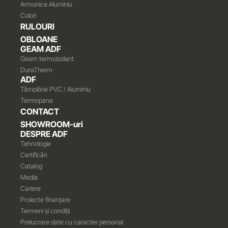
Armonice Aluminiu
Culori
RULOURI
OBLOANE
GEAM ADF
Geam termoizolant
DuraTherm
ADF
Tâmplărie PVC / Aluminiu
Termopane
CONTACT
SHOWROOM-uri
DESPRE ADF
Tehnologie
Certificări
Catalog
Media
Cariere
Proiecte finanțare
Termeni și condiții
Prelucrare date cu caracter personal