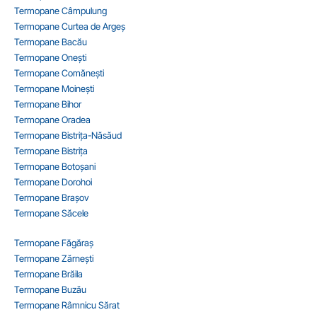
Termopane Câmpulung
Termopane Curtea de Argeș
Termopane Bacău
Termopane Onești
Termopane Comănești
Termopane Moinești
Termopane Bihor
Termopane Oradea
Termopane Bistrița-Năsăud
Termopane Bistrița
Termopane Botoșani
Termopane Dorohoi
Termopane Brașov
Termopane Săcele
Termopane Făgăraș
Termopane Zărnești
Termopane Brăila
Termopane Buzău
Termopane Râmnicu Sărat