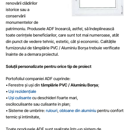
renovării clădirilor
istorice sau a
conservării
monumentelor de
patrimoniu. Produsele ADF încearcă, astfel, să îndeplinească
toate cerințele beneficiarilor, care sunt tot mai numeroase, atât
din punct de vedere tehnic, estetic, cât și economic. Calitățile
furnizorului de
tâmplărie PVC / Aluminiu Borșa trebuie verificate
înainte de a demara proiectul.
Soluții personalizate pentru orice tip de proiect
Portofoliul companiei ADF cuprinde:
• Ferestre și uși din
tâmplărie PVC / Aluminiu Borșa
;
•
Uși rezidențiale
•
Uși culisante
cu deschideri foarte mari,
osciloculisante sau culisante in plan;
• Sisteme de umbrire:
rulouri
,
obloane din aluminiu
pentru confort
termic și intimitate,
Toate produsele ADF sunt realizate într-un sistem de