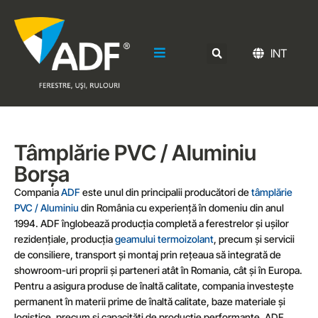
INT
Tâmplărie PVC / Aluminiu
Borșa
Compania
ADF
este unul din principalii producători de
tâmplărie
PVC / Aluminiu
din România cu experiență în domeniu din anul
1994. ADF înglobează producția completă a ferestrelor și ușilor
rezidențiale, producția
geamului termoizolant
, precum și servicii
de consiliere, transport și montaj prin rețeaua să integrată de
showroom-uri proprii și parteneri atât în Romania, cât și în Europa.
Pentru a asigura produse de înaltă calitate, compania investește
permanent în materii prime de înaltă calitate, baze materiale și
logistice, precum și capacități de producție performante. ADF