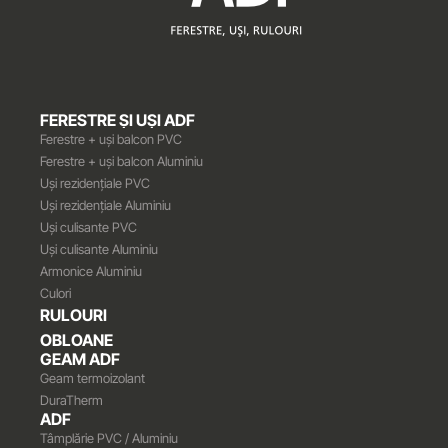
FERESTRE ȘI UȘI ADF
Ferestre + uși balcon PVC
Ferestre + uși balcon Aluminiu
Uși rezidențiale PVC
Uși rezidențiale Aluminiu
Uși culisante PVC
Uși culisante Aluminiu
Armonice Aluminiu
Culori
RULOURI
OBLOANE
GEAM ADF
Geam termoizolant
DuraTherm
ADF
Tâmplărie PVC / Aluminiu