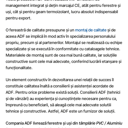
management integrat și dețin marcajul CE, atât pentru ferestre și
uși, cât și pentru geam termoizolant, lucru absolut indispensabil
pentru export.
O fereastră de calitate presupune și un
montaj de calitate
și de
aceea ADF se implică în mod activ în specializarea personalului
propriu, precum și al partenerilor. Montajul se realizează cu echipe
specializate și se execută în conformitate cu cataloagele tehnice.
Materialele de montaj sunt de cea mai bună calitate, iar soluțiile
constructive sunt cele mai adecvate, conferind lucrării etanșare și
funcționalitate.
Un element constructiv în dezvoltarea unei relații de succes îl
constituie calitatea înaltă a consilierii și asistenței acordate de
ADF. Pentru orice probleme există soluții. Consilierii ADF (tehnici
și de vânzări) au experiența și cunoștințele necesare pentru ca,
împreună cu beneficiarii, să aleagă cele mai adecvate solutiii
tehnice și constructive. Astfel, ADF este un furnizor de soluții.
Compania ADF livrează ferestre și uși din
tâmplărie PVC / Aluminiu