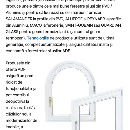
produce unele dintre cele mai bune ferestre și uși din PVC /
Aluminiu și pentru că lucrează cu cei mai buni furnizori:
SALAMANDER la profile din PVC, ALUPROF si REYNAER la profile
din Aluminiu, MACO la feronerie, SAINT-GOBAIN sau GUARDIAN
GLASS pentru geam termoizolant (așa numitul geam
termopan).
Tehnologiile
de producție utilizate sunt de ultimă
generație, complet automatizate și asigură calitatea înalta și
constantă a ferestrelor și ușilor ADF.
Produsele din
oferta ADF
asigură un grad
ridicat de
funcționalitate și
pot contribui
deopotrivă la
realizarea facilă a
clădirilor noi, a
modernizărilor de
imobile, a