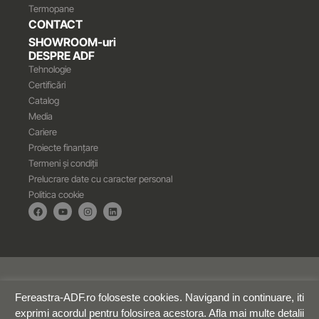
Termopane
CONTACT
SHOWROOM-uri
DESPRE ADF
Tehnologie
Certificări
Catalog
Media
Cariere
Proiecte finanțare
Termeni și condiții
Prelucrare date cu caracter personal
Politica cookie
© 2025 Toate drepturile rezervate ADF PROD SRL | by
webnow.ro
Fereastra-ADF.ro foloseste cookies. Navigand in continuare, iti
exprimi acordul pentru folosirea acestora. Afla mai multe detalii