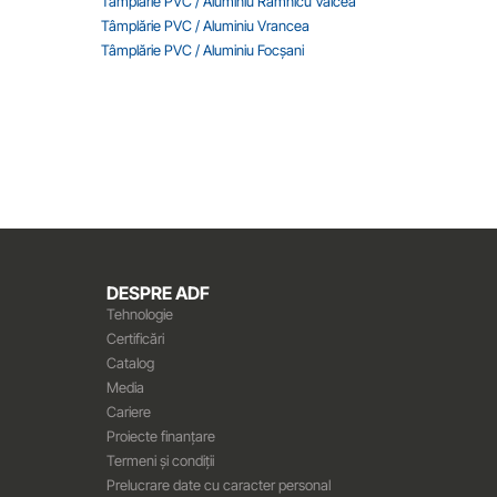
Tâmplărie PVC / Aluminiu Râmnicu Vâlcea
Tâmplărie PVC / Aluminiu Vrancea
Tâmplărie PVC / Aluminiu Focșani
DESPRE ADF
Tehnologie
Certificări
Catalog
Media
Cariere
Proiecte finanțare
Termeni și condiții
Prelucrare date cu caracter personal