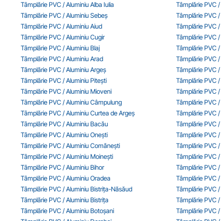
Tâmplărie PVC / Aluminiu Alba Iulia
Tâmplărie PVC / 
Tâmplărie PVC / Aluminiu Sebeș
Tâmplărie PVC /
Tâmplărie PVC / Aluminiu Aiud
Tâmplărie PVC /
Tâmplărie PVC / Aluminiu Cugir
Tâmplărie PVC / 
Tâmplărie PVC / Aluminiu Blaj
Tâmplărie PVC /
Tâmplărie PVC / Aluminiu Arad
Tâmplărie PVC /
Tâmplărie PVC / Aluminiu Argeș
Tâmplărie PVC /
Tâmplărie PVC / Aluminiu Pitești
Tâmplărie PVC /
Tâmplărie PVC / Aluminiu Mioveni
Tâmplărie PVC /
Tâmplărie PVC / Aluminiu Câmpulung
Tâmplărie PVC /
Tâmplărie PVC / Aluminiu Curtea de Argeș
Tâmplărie PVC /
Tâmplărie PVC / Aluminiu Bacău
Tâmplărie PVC /
Tâmplărie PVC / Aluminiu Onești
Tâmplărie PVC / 
Tâmplărie PVC / Aluminiu Comănești
Tâmplărie PVC / 
Tâmplărie PVC / Aluminiu Moinești
Tâmplărie PVC /
Tâmplărie PVC / Aluminiu Bihor
Tâmplărie PVC / 
Tâmplărie PVC / Aluminiu Oradea
Tâmplărie PVC /
Tâmplărie PVC / Aluminiu Bistrița-Năsăud
Tâmplărie PVC / 
Tâmplărie PVC / Aluminiu Bistrița
Tâmplărie PVC / 
Tâmplărie PVC / Aluminiu Botoșani
Tâmplărie PVC / 