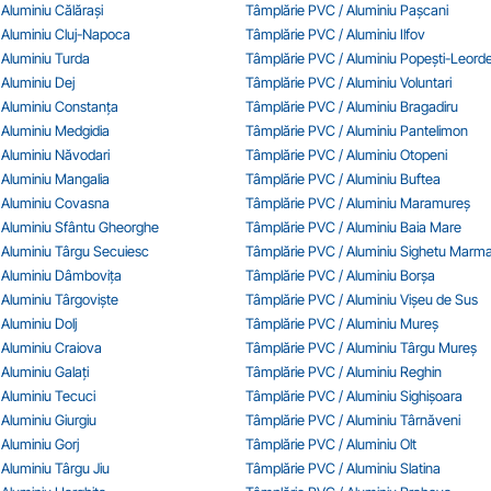
Aluminiu Călărași
Tâmplărie PVC / Aluminiu Pașcani
 Aluminiu Cluj-Napoca
Tâmplărie PVC / Aluminiu Ilfov
 Aluminiu Turda
Tâmplărie PVC / Aluminiu Popești-Leorde
Aluminiu Dej
Tâmplărie PVC / Aluminiu Voluntari
 Aluminiu Constanța
Tâmplărie PVC / Aluminiu Bragadiru
 Aluminiu Medgidia
Tâmplărie PVC / Aluminiu Pantelimon
 Aluminiu Năvodari
Tâmplărie PVC / Aluminiu Otopeni
 Aluminiu Mangalia
Tâmplărie PVC / Aluminiu Buftea
 Aluminiu Covasna
Tâmplărie PVC / Aluminiu Maramureș
 Aluminiu Sfântu Gheorghe
Tâmplărie PVC / Aluminiu Baia Mare
 Aluminiu Târgu Secuiesc
Tâmplărie PVC / Aluminiu Sighetu Marmaț
 Aluminiu Dâmbovița
Tâmplărie PVC / Aluminiu Borșa
Aluminiu Târgoviște
Tâmplărie PVC / Aluminiu Vișeu de Sus
Aluminiu Dolj
Tâmplărie PVC / Aluminiu Mureș
 Aluminiu Craiova
Tâmplărie PVC / Aluminiu Târgu Mureș
Aluminiu Galați
Tâmplărie PVC / Aluminiu Reghin
 Aluminiu Tecuci
Tâmplărie PVC / Aluminiu Sighișoara
Aluminiu Giurgiu
Tâmplărie PVC / Aluminiu Târnăveni
Aluminiu Gorj
Tâmplărie PVC / Aluminiu Olt
Aluminiu Târgu Jiu
Tâmplărie PVC / Aluminiu Slatina