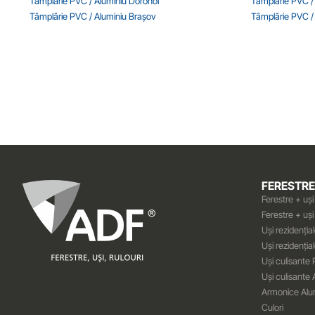
Tâmplărie PVC / Aluminiu Dorohoi
Tâmplărie PVC /
Tâmplărie PVC / Aluminiu Brașov
Tâmplărie PVC /
FERESTRE 
Ferestre + uș
Ferestre + uș
Uși rezidenți
Uși rezidenția
Uși culisante
Uși culisante 
Armonice Alu
Culori