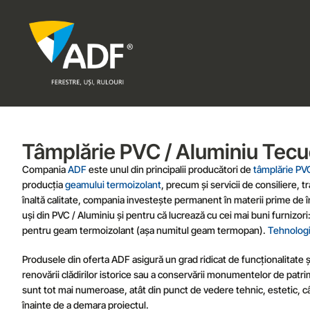
Tâmplărie PVC / Aluminiu Tecu
Compania
ADF
este unul din principalii producători de
tâmplărie PV
producția
geamului termoizolant
, precum și servicii de consiliere, 
înaltă calitate, compania investește permanent în materii prime de î
uși din PVC / Aluminiu și pentru că lucrează cu cei mai buni fur
pentru geam termoizolant (așa numitul geam termopan).
Tehnologi
Produsele din oferta ADF asigură un grad ridicat de funcționalitate și 
renovării clădirilor istorice sau a conservării monumentelor de patri
sunt tot mai numeroase, atât din punct de vedere tehnic, estetic, cât
înainte de a demara proiectul.