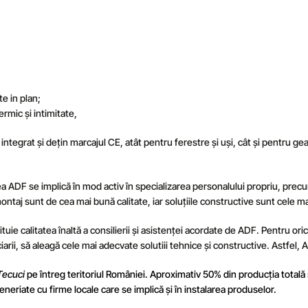
e in plan;
rmic și intimitate,
egrat și dețin marcajul CE, atât pentru ferestre și uși, cât și pentru g
a ADF se implică în mod activ în specializarea personalului propriu, precum
taj sunt de cea mai bună calitate, iar soluțiile constructive sunt cele mai
uie calitatea înaltă a consilierii și asistenței acordate de ADF. Pentru oric
ii, să aleagă cele mai adecvate solutiii tehnice și constructive. Astfel, A
 Tecuci
pe întreg teritoriul României. Aproximativ 50% din producția totală
rteneriate cu firme locale care se implică și în instalarea produselor.