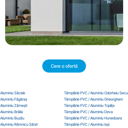
Cere o ofertă
 Aluminiu Săcele
Tâmplărie PVC / Aluminiu Odorheiu Secu
 Aluminiu Făgăraș
Tâmplărie PVC / Aluminiu Gheorgheni
Aluminiu Zărnești
Tâmplărie PVC / Aluminiu Toplița
Aluminiu Brăila
Tâmplărie PVC / Aluminiu Deva
 Aluminiu Buzău
Tâmplărie PVC / Aluminiu Hunedoara
 Aluminiu Râmnicu Sărat
Tâmplărie PVC / Aluminiu Iași