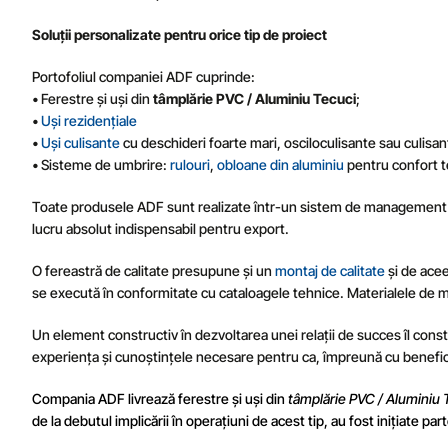
Soluții personalizate pentru orice tip de proiect
Portofoliul companiei ADF cuprinde:
• Ferestre și uși din
tâmplărie PVC / Aluminiu Tecuci
;
•
Uși rezidențiale
•
Uși culisante
cu deschideri foarte mari, osciloculisante sau culisant
• Sisteme de umbrire:
rulouri
,
obloane din aluminiu
pentru confort te
Toate produsele ADF sunt realizate într-un sistem de management int
lucru absolut indispensabil pentru export.
O fereastră de calitate presupune și un
montaj de calitate
și de acee
se execută în conformitate cu cataloagele tehnice. Materialele de mon
Un element constructiv în dezvoltarea unei relații de succes îl constit
experiența și cunoștințele necesare pentru ca, împreună cu beneficiar
Compania ADF livrează ferestre și uși din
tâmplărie PVC / Aluminiu
de la debutul implicării în operațiuni de acest tip, au fost inițiate pa