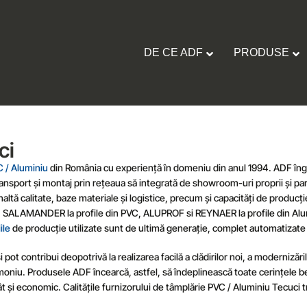
DE CE ADF
PRODUSE
ci
C / Aluminiu
din România cu experiență în domeniu din anul 1994. ADF înglo
transport și montaj prin rețeaua să integrată de showroom-uri proprii și pa
naltă calitate, baze materiale și logistice, precum și capacități de produ
nizori: SALAMANDER la profile din PVC, ALUPROF si REYNAER la profile d
ile
de producție utilizate sunt de ultimă generație, complet automatizate și
pot contribui deopotrivă la realizarea facilă a clădirilor noi, a modernizări
moniu. Produsele ADF încearcă, astfel, să îndeplinească toate cerințele ben
 și economic. Calitățile furnizorului de
tâmplărie PVC / Aluminiu Tecuci t