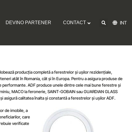
INT
DEVINO PARTENER
CONTACT
bează producția completă a ferestrelor și ușilor rezidențiale,
rteneri atât în Romania, cât și în Europa. Pentru a asigura produse de
cție performante. ADF produce unele dintre cele mai bune ferestre și
in Aluminiu, MACO la feronerie, SAINT-GOBAIN sau GUARDIAN GLASS
 asigură calitatea înalta și constantă a ferestrelor și ușilor ADF.
lor de imobile, a
eficiarilor, care
rebuie verificate