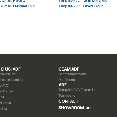
 Aluminiu Harghita
Tâmplărie PVC / Aluminiu Prahova
 Aluminiu Miercurea Ciuc
Tâmplărie PVC / Aluminiu Adjud
ȘI UȘI ADF
GEAM ADF
i balcon PVC
Geam termoizolant
i balcon Aluminiu
DuraTherm
ADF
ale PVC
Tâmplărie PVC / Aluminiu
le Aluminiu
Termopane
 PVC
CONTACT
Aluminiu
SHOWROOM-uri
miniu