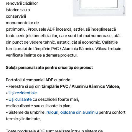
renovării clădirilor
istorice sau a
conservării
monumentelor de
patrimoniu. Produsele ADF încearcă, astfel, să îndeplinească
toate cerințele beneficiarilor, care sunt tot mai numeroase, atât
din punct de vedere tehnic, estetic, cât și economic. Calitățile
furnizorului de
tâmplărie PVC / Aluminiu Râmnicu Vâlcea trebuie
verificate înainte de a demara proiectul.
Soluții personalizate pentru orice tip de proiect
Portofoliul companiei ADF cuprinde:
• Ferestre și uși din
tâmplărie PVC / Aluminiu Râmnicu Vâlcea
;
•
Uși rezidențiale
•
Uși culisante
cu deschideri foarte mari,
osciloculisante sau culisante in plan;
• Sisteme de umbrire:
rulouri
,
obloane din aluminiu
pentru confort
termic și intimitate,
Toate produsele ADF sunt realizate într-un sistem de