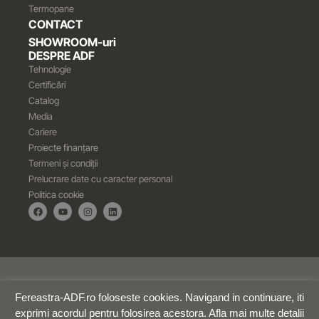
Termopane
CONTACT
SHOWROOM-uri
DESPRE ADF
Tehnologie
Certificări
Catalog
Media
Cariere
Proiecte finanțare
Termeni și condiții
Prelucrare date cu caracter personal
Politica cookie
© 2025 Toate drepturile rezervate ADF PROD SRL | by
webnow.ro
Fereastra-ADF.ro foloseste cookies. Navigand in continuare, iti
exprimi acordul pentru folosirea acestora. Afla mai multe detalii