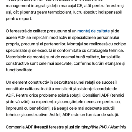
management integrat și dețin marcajul CE, atât pentru ferestre și
uși, cât și pentru geam termoizolant, lucru absolut indispensabil
pentru export.
O fereastră de calitate presupune și un
montaj de calitate
și de
aceea ADF se implică în mod activ în specializarea personalului
propriu, precum și al partenerilor. Montajul se realizează cu echipe
specializate și se execută în conformitate cu cataloagele tehnice.
Materialele de montaj sunt de cea mai bună calitate, iar soluțiile
constructive sunt cele mai adecvate, conferind lucrării etanșare și
funcționalitate.
Un element constructiv în dezvoltarea unei relații de succes îl
constituie calitatea înaltă a consilierii și asistenței acordate de
ADF. Pentru orice probleme există soluții. Consilierii ADF (tehnici
și de vânzări) au experiența și cunoștințele necesare pentru ca,
împreună cu beneficiarii, să aleagă cele mai adecvate solutiii
tehnice și constructive. Astfel, ADF este un furnizor de soluții.
Compania ADF livrează ferestre și uși din
tâmplărie PVC / Aluminiu