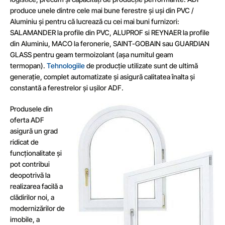
produce unele dintre cele mai bune ferestre și uși din PVC /
Aluminiu și pentru că lucrează cu cei mai buni furnizori:
SALAMANDER la profile din PVC, ALUPROF si REYNAER la profile
din Aluminiu, MACO la feronerie, SAINT-GOBAIN sau GUARDIAN
GLASS pentru geam termoizolant (așa numitul geam
termopan).
Tehnologiile
de producție utilizate sunt de ultimă
generație, complet automatizate și asigură calitatea înalta și
constantă a ferestrelor și ușilor ADF.
Produsele din
oferta ADF
asigură un grad
ridicat de
funcționalitate și
pot contribui
deopotrivă la
realizarea facilă a
clădirilor noi, a
modernizărilor de
imobile, a