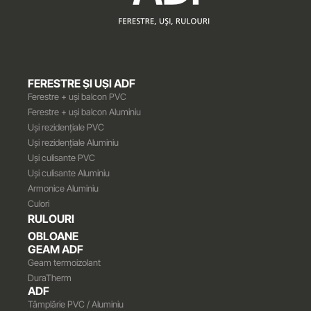
FERESTRE ȘI UȘI ADF
Ferestre + uși balcon PVC
Ferestre + uși balcon Aluminiu
Uși rezidențiale PVC
Uși rezidențiale Aluminiu
Uși culisante PVC
Uși culisante Aluminiu
Armonice Aluminiu
Culori
RULOURI
OBLOANE
GEAM ADF
Geam termoizolant
DuraTherm
ADF
Tâmplărie PVC / Aluminiu